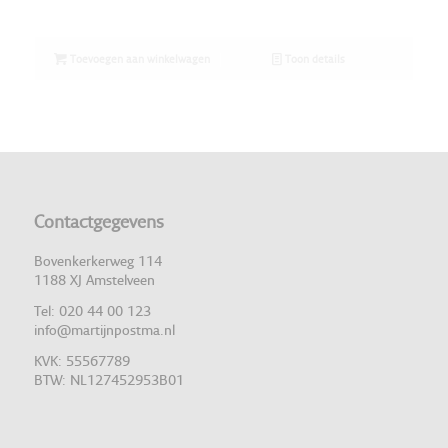
Toevoegen aan winkelwagen
Toon details
Contactgegevens
Bovenkerkerweg 114
1188 XJ Amstelveen
Tel: 020 44 00 123
info@martijnpostma.nl
KVK: 55567789
BTW: NL127452953B01