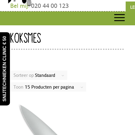
Bel mij:
020 44 00 123
LE
KOKSMES
SNIJTECHNIEKEN CLINIC € 50
Sorteer op
Standaard
Toon
15 Producten per pagina