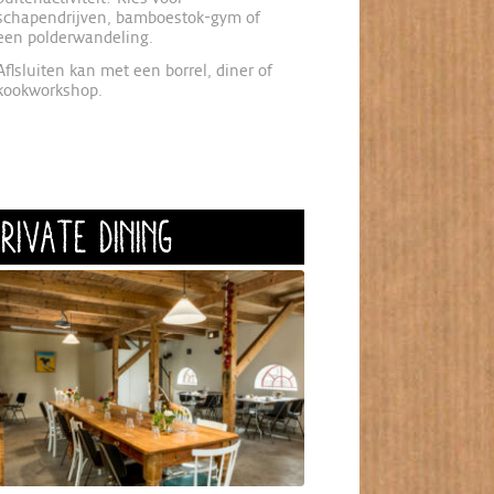
schapendrijven, bamboestok-gym of
een polderwandeling.
Aflsluiten kan met een borrel, diner of
kookworkshop.
PRIVATE DINING