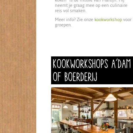
neemt je graag mee op een culinaire
reis vol smaken.
Meer info? Zie onze
kookworkshop
voor
groepen.
KOOKWORKSHOPS A’DAM
OF BOERDERIJ