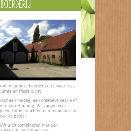
BOERDERIJ
Kom naar onze boerderij en ervaar rust,
ruimte en frisse lucht.
Voor een heidag, een creatieve sessie of
een team-training. Wij zorgen voor
goede koffie, lunch en een mooi uitzicht
over de polder.
Wilt u dit combineren met een
buitenactiviteit? Kies voor