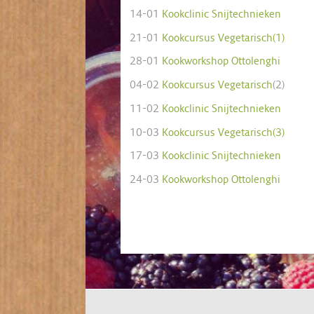
14-01
Kookclinic Snijtechnieken
21-01
Kookcursus Vegetarisch(1)
28-01
Kookworkshop Ottolenghi
04-02
Kookcursus Vegetarisch
(2)
11-02
Kookclinic Snijtechnieken
10-03
Kookcursus Vegetarisch(3)
17-03
Kookclinic Snijtechnieken
24-03
Kookworkshop Ottolenghi