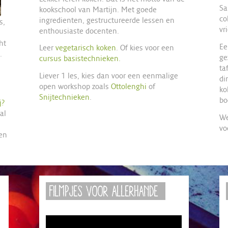
Sa
kookschool van Martijn. Met goede
co
ingredienten, gestructureerde lessen en
s,
vr
enthousiaste docenten.
ht
Ee
Leer
vegetarisch koken
. Of kies voor een
.
ge
cursus basistechnieken.
ta
Liever 1 les, kies dan voor een eenmalige
di
open workshop zoals
Ottolenghi
of
ko
Snijtechnieken
.
bo
j?
al
We
vo
een
filmpjes voor Allerhande