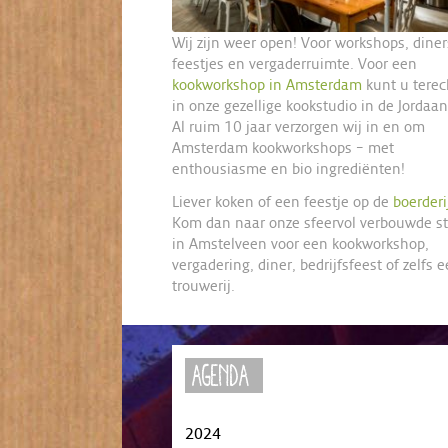
Wij zijn weer open! Voor workshops, diner
feestjes en vergaderruimte. Voor een
kookworkshop in Amsterdam
kunt u terec
in onze gezellige kookstudio in de Jordaan
Al ruim 10 jaar verzorgen wij in en om
Amsterdam kookworkshops – met
enthousiasme en bio ingrediënten!
Liever koken of een feestje op de
boerderi
Kom dan naar onze sfeervol verbouwde st
in Amstelveen voor een kookworkshop,
vergadering, diner, bedrijfsfeest of zelfs 
trouwerij.
Agenda
2024