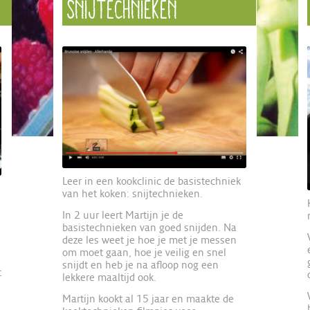
SNIJTECHNIEKEN
Leer in een kookclinic de basistechniek
van het koken: snijtechnieken.
In 2 uur leert Martijn je de
basistechnieken van goed snijden. Na
deze les weet je hoe je met je messen
om moet gaan, hoe je veilig en snel
snijdt en heb je na afloop nog een
t
lekkere maaltijd ook.
Martijn kookt al 15 jaar en maakte de