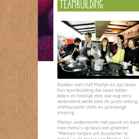
TEAMBUILDING
Kookles met chef Martijn en zijn team.
Een teambuilding die naast lekker
koken en heerlijk eten ook nog eens
verbindend werkt door de juiste setting,
enthousiaste chefs en jarenlange
ervaring.
Martijn onderneemt met passie en kies
voor menu’s op basis van groentes.
“Mensen helpen om duurzamer te
koken” is de missie van Martijn. Hij