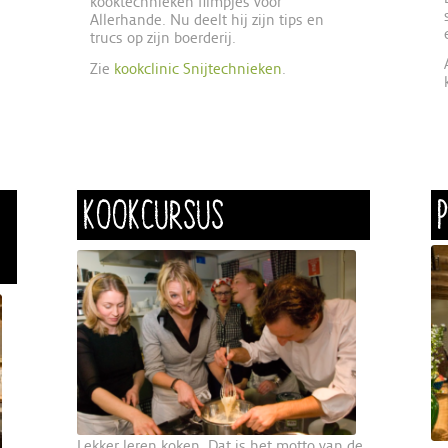
kooktechnieken filmpjes voor
Allerhande. Nu deelt hij zijn tips en
trucs op zijn boerderij.
Zie
kookclinic Snijtechnieken
.
KOOKCURSUS
Lekker leren koken. Dat is het motto van de