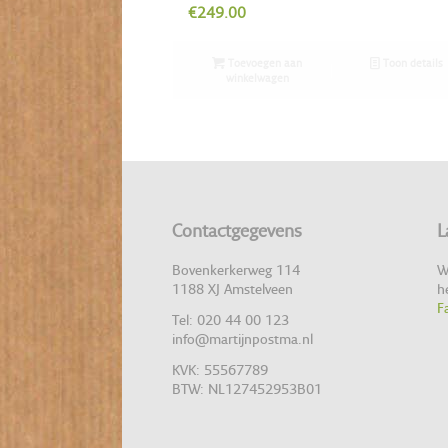
€
249.00
Toevoegen aan
Toon details
winkelwagen
Contactgegevens
L
Bovenkerkerweg 114
W
1188 XJ Amstelveen
h
F
Tel: 020 44 00 123
info@martijnpostma.nl
KVK: 55567789
BTW: NL127452953B01