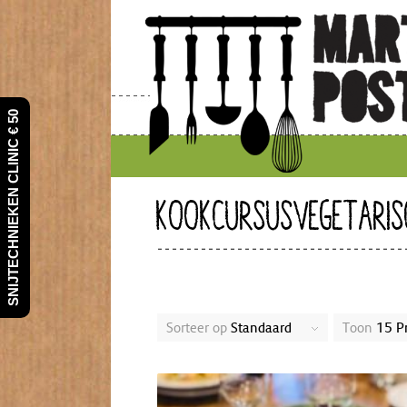
SNIJTECHNIEKEN CLINIC € 50
KOOKCURSUSVEGETARIS
Sorteer op
Standaard
Toon
15 P