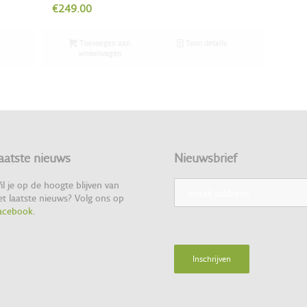
€
249.00
Toevoegen aan
Toon details
winkelwagen
aatste nieuws
Nieuwsbrief
il je op de hoogte blijven van
et laatste nieuws? Volg ons op
acebook
.