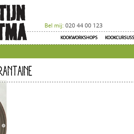
Bel mij:
020 44 00 123
KOOKWORKSHOPS
KOOKCURSUS
ARANTAINE