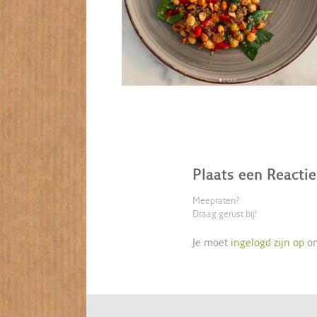
Plaats een Reactie
Meepraten?
Draag gerust bij!
Je moet
ingelogd zijn op
om