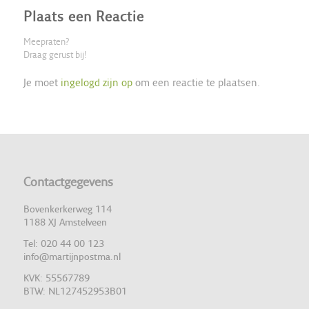
Plaats een Reactie
Meepraten?
Draag gerust bij!
Je moet
ingelogd zijn op
om een reactie te plaatsen.
Contactgegevens
Bovenkerkerweg 114
1188 XJ Amstelveen
Tel: 020 44 00 123
info@martijnpostma.nl
KVK: 55567789
BTW: NL127452953B01