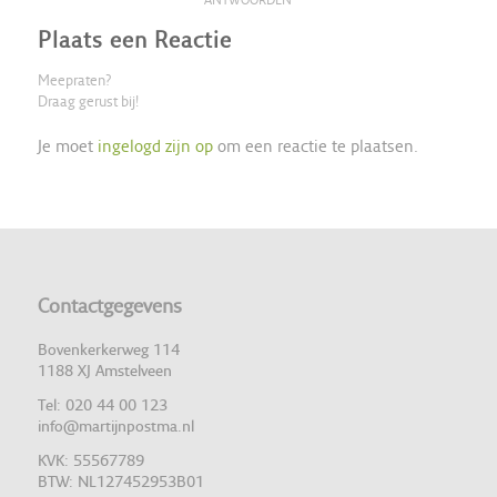
Plaats een Reactie
Meepraten?
Draag gerust bij!
Je moet
ingelogd zijn op
om een reactie te plaatsen.
Contactgegevens
Bovenkerkerweg 114
1188 XJ Amstelveen
Tel: 020 44 00 123
info@martijnpostma.nl
KVK: 55567789
BTW: NL127452953B01