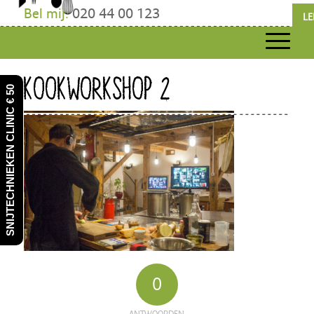
Bel mij:
020 44 00 123
LE
KOOKWORKSHOP 2
SNIJTECHNIEKEN CLINIC € 50
0
ANTWOORDEN