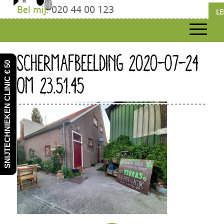
Bel mij:
020 44 00 123
LE
SCHERMAFBEELDING 2020-07-24
SNIJTECHNIEKEN CLINIC € 50
OM 23.51.45