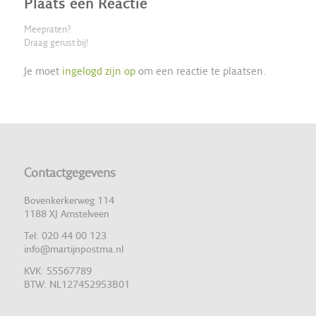
Plaats een Reactie
Meepraten?
Draag gerust bij!
Je moet
ingelogd zijn op
om een reactie te plaatsen.
Contactgegevens
Bovenkerkerweg 114
1188 XJ Amstelveen
Tel: 020 44 00 123
info@martijnpostma.nl
KVK: 55567789
BTW: NL127452953B01