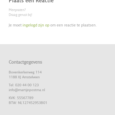
Plaats een Reactie
Meepraten?
Draag gerust bij!
Je moet
ingelogd zijn op
om een reactie te plaatsen.
Contactgegevens
Bovenkerkerweg 114
1188 XJ Amstelveen
Tel: 020 44 00 123
info@martijnpostma.nl
KVK: 55567789
BTW: NL127452953B01