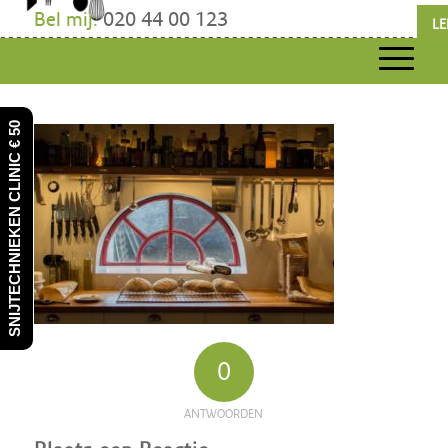
Bel mij:
020 44 00 123
LE
SNIJTECHNIEKEN CLINIC € 50
0
ANTWOORDEN