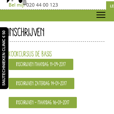
Bel mij:
020 44 00 123
LE
INSCHRIJVEN
SNIJTECHNIEKEN CLINIC € 50
Kookcursus de Basis
Inschrijven maandag 11-09-2017
Inschrijven zaterdag 14-01-2017
Inschrijven - maandag 16-01-2017