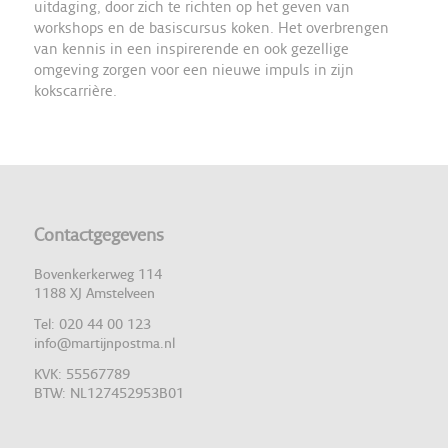
uitdaging, door zich te richten op het geven van
workshops en de basiscursus koken. Het overbrengen
van kennis in een inspirerende en ook gezellige
omgeving zorgen voor een nieuwe impuls in zijn
kokscarrière.
Contactgegevens
Bovenkerkerweg 114
1188 XJ Amstelveen
Tel: 020 44 00 123
info@martijnpostma.nl
KVK: 55567789
BTW: NL127452953B01