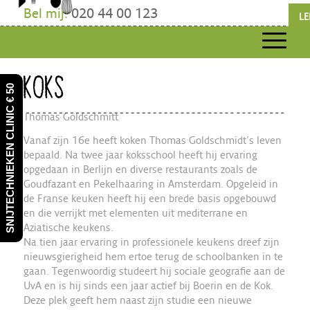
Bel mij:
020 44 00 123
LE
KOKS
SNIJTECHNIEKEN CLINIC € 50
Thomas Goldschmitt
Vanaf zijn 16e heeft koken Thomas Goldschmidt’s leven
bepaald. Na twee jaar koksschool heeft hij ervaring
opgedaan in Berlijn en diverse restaurants zoals de
Goudfazant en Pekelhaaring in Amsterdam. Opgeleid in
de Franse keuken heeft hij een brede basis opgebouwd
en die verrijkt met elementen uit mediterrane en
Aziatische keukens.
Na tien jaar ervaring in professionele keukens dreef zijn
nieuwsgierigheid hem ertoe terug de schoolbanken in te
gaan. Tegenwoordig studeert hij sociale geografie aan de
UvA en is hij sinds een jaar actief bij Boerin en de Kok.
Deze plek geeft hem naast zijn studie een nieuwe