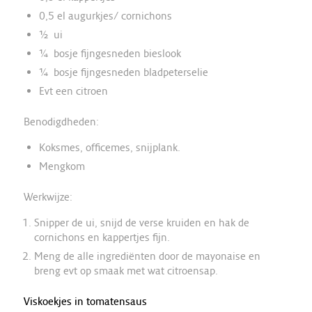
0,5 el augurkjes/ cornichons
½ ui
¼ bosje fijngesneden bieslook
¼ bosje fijngesneden bladpeterselie
Evt een citroen
Benodigdheden:
Koksmes, officemes, snijplank.
Mengkom
Werkwijze:
Snipper de ui, snijd de verse kruiden en hak de
cornichons en kappertjes fijn.
Meng de alle ingrediënten door de mayonaise en
breng evt op smaak met wat citroensap.
Viskoekjes in tomatensaus