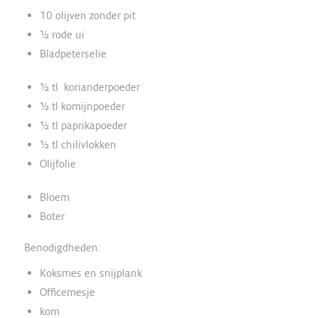
10 olijven zonder pit
½ rode ui
Bladpeterselie
½ tl korianderpoeder
½ tl komijnpoeder
½ tl paprikapoeder
½ tl chilivlokken
Olijfolie
Bloem
Boter
Benodigdheden:
Koksmes en snijplank
Officemesje
kom