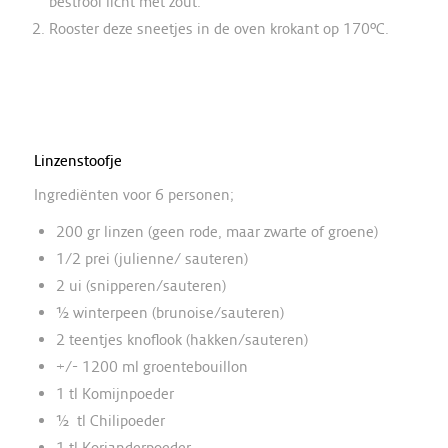
bestrooi licht met zout.
Rooster deze sneetjes in de oven krokant op 170°C.
Linzenstoofje
Ingrediënten voor 6 personen;
200 gr linzen (geen rode, maar zwarte of groene)
1/2 prei (julienne/ sauteren)
2 ui (snipperen/sauteren)
½ winterpeen (brunoise/sauteren)
2 teentjes knoflook (hakken/sauteren)
+/- 1200 ml groentebouillon
1 tl Komijnpoeder
½ tl Chilipoeder
1 tl Korianderpoeder