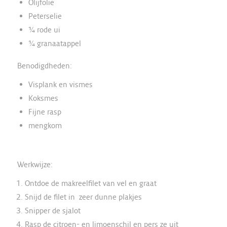
Olijfolie
Peterselie
¼ rode ui
¼ granaatappel
Benodigdheden:
Visplank en vismes
Koksmes
Fijne rasp
mengkom
Werkwijze:
Ontdoe de makreelfilet van vel en graat
Snijd de filet in zeer dunne plakjes
Snipper de sjalot
Rasp de citroen- en limoenschil en pers ze uit