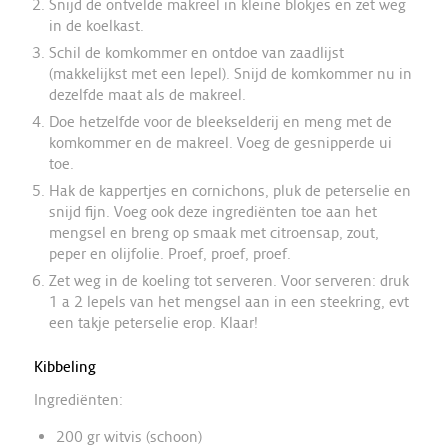
Snijd de ontvelde makreel in kleine blokjes en zet weg
in de koelkast.
Schil de komkommer en ontdoe van zaadlijst
(makkelijkst met een lepel). Snijd de komkommer nu in
dezelfde maat als de makreel.
Doe hetzelfde voor de bleekselderij en meng met de
komkommer en de makreel. Voeg de gesnipperde ui
toe.
Hak de kappertjes en cornichons, pluk de peterselie en
snijd fijn. Voeg ook deze ingrediënten toe aan het
mengsel en breng op smaak met citroensap, zout,
peper en olijfolie. Proef, proef, proef.
Zet weg in de koeling tot serveren. Voor serveren: druk
1 a 2 lepels van het mengsel aan in een steekring, evt
een takje peterselie erop. Klaar!
Kibbeling
Ingrediënten:
200 gr witvis (schoon)