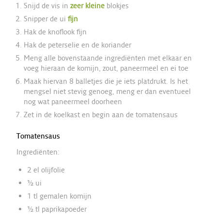
Snijd de vis in
zeer kleine
blokjes
Snipper de ui
fijn
Hak de knoflook fijn
Hak de peterselie en de koriander
Meng alle bovenstaande ingrediënten met elkaar en
voeg hieraan de komijn, zout, paneermeel en ei toe
Maak hiervan 8 balletjes die je iets platdrukt. Is het
mengsel niet stevig genoeg, meng er dan eventueel
nog wat paneermeel doorheen
Zet in de koelkast en begin aan de tomatensaus
Tomatensaus
Ingrediënten:
2 el olijfolie
½ ui
1 tl gemalen komijn
½ tl paprikapoeder