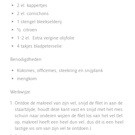
2 el. kappertjes
2 el. cornichons
1 stengel bleekselderij
½ citroen
1-2 el. Extra vergine olijfolie
4 takjes bladpeterselie
Benodigdheden
Koksmes, officemes, steekring en snijplank
mengkom
Werkwijze:
Ontdoe de makreel van zijn vel; snijd de filet in aan de
staartzijde, houdt deze kant vast en snijd met het mes
schuin naar onderen wijzen de filet los van het vel.(let
op, makreel heeft een heel dun vel, dus dit is een heel
lastige vis om van zijn vel te ontdoen.)