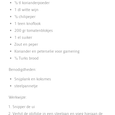
½ tl korianderpoeder
1 dl witte wijn
½ chilipeper
1 teen knoflook
200 gr tomatenblokjes
1 el suiker
Zout en peper
Koriander en peterselie voor garnering
¼ Turks brood
Benodigdheden:
Snijplank en koksmes
steelpannetje
Werkwijze:
Snipper de ui
Verhit de olijfolie in een steelpan en voeg hieraan de