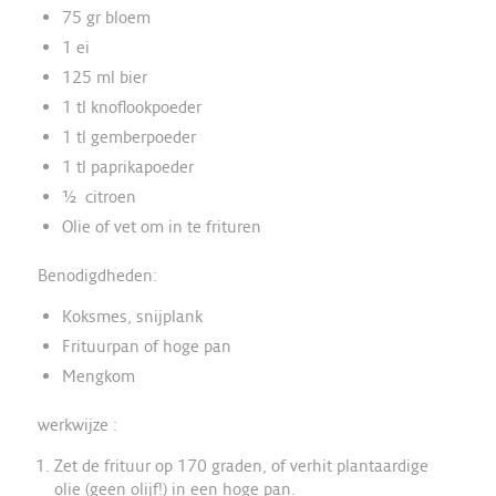
75 gr bloem
1 ei
125 ml bier
1 tl knoflookpoeder
1 tl gemberpoeder
1 tl paprikapoeder
½ citroen
Olie of vet om in te frituren
Benodigdheden:
Koksmes, snijplank
Frituurpan of hoge pan
Mengkom
werkwijze :
Zet de frituur op 170 graden, of verhit plantaardige
olie (geen olijf!) in een hoge pan.