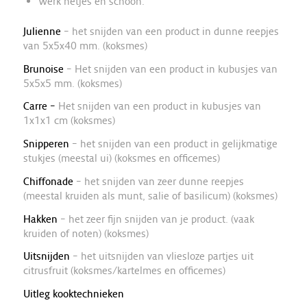
Werk netjes en schoon.
Julienne
– het snijden van een product in dunne reepjes
van 5x5x40 mm. (koksmes)
Brunoise
– Het snijden van een product in kubusjes van
5x5x5 mm. (koksmes)
Carre –
Het snijden van een product in kubusjes van
1x1x1 cm (koksmes)
Snipperen
– het snijden van een product in gelijkmatige
stukjes (meestal ui) (koksmes en officemes)
Chiffonade
– het snijden van zeer dunne reepjes
(meestal kruiden als munt, salie of basilicum) (koksmes)
Hakken
– het zeer fijn snijden van je product. (vaak
kruiden of noten) (koksmes)
Uitsnijden
– het uitsnijden van vliesloze partjes uit
citrusfruit (koksmes/kartelmes en officemes)
Uitleg kooktechnieken