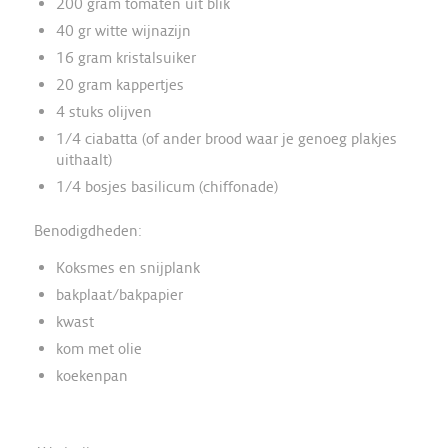
200 gram tomaten uit blik
40 gr witte wijnazijn
16 gram kristalsuiker
20 gram kappertjes
4 stuks olijven
1/4 ciabatta (of ander brood waar je genoeg plakjes
uithaalt)
1/4 bosjes basilicum (chiffonade)
Benodigdheden:
Koksmes en snijplank
bakplaat/bakpapier
kwast
kom met olie
koekenpan