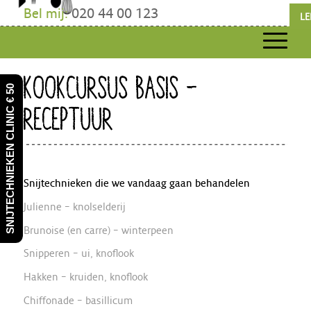
Bel mij:
020 44 00 123
LE
KOOKCURSUS BASIS –
SNIJTECHNIEKEN CLINIC € 50
RECEPTUUR
Snijtechnieken die we vandaag gaan behandelen
Julienne – knolselderij
Brunoise (en carre) – winterpeen
Snipperen – ui, knoflook
Hakken – kruiden, knoflook
Chiffonade – basillicum