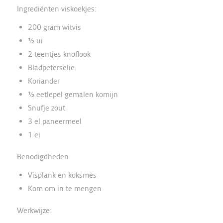
Ingrediënten viskoekjes:
200 gram witvis
½ ui
2 teentjes knoflook
Bladpeterselie
Koriander
½ eetlepel gemalen komijn
Snufje zout
3 el paneermeel
1 ei
Benodigdheden
Visplank en koksmes
Kom om in te mengen
Werkwijze: