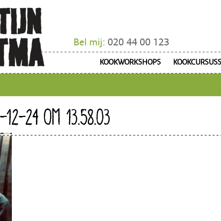
Bel mij:
020 44 00 123
KOOKWORKSHOPS
KOOKCURSUS
-12-24 OM 13.58.03