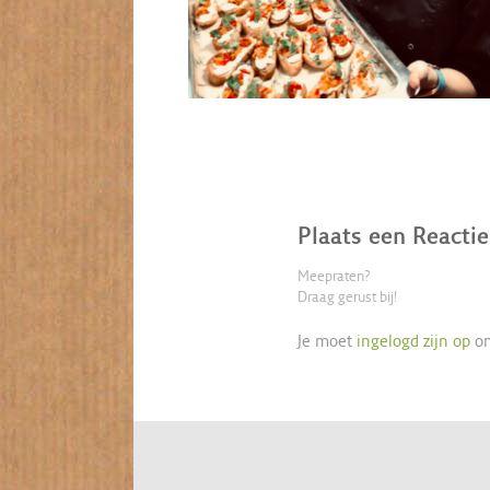
Plaats een Reactie
Meepraten?
Draag gerust bij!
Je moet
ingelogd zijn op
om