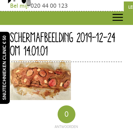
Bel mij:
020 44 00 123
LE
SCHERMAFBEELDING 2019-12-24
SNIJTECHNIEKEN CLINIC € 50
OM 14.01.01
0
ANTWOORDEN