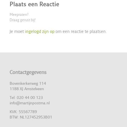
Plaats een Reactie
Meepraten?
Draag gerust bij!
Je moet
ingelogd zijn op
om een reactie te plaatsen.
Contactgegevens
Bovenkerkerweg 114
1188 XJ Amstelveen
Tel: 020 44 00 123
info@martijnpostma.nl
KVK: 55567789
BTW: NL127452953B01