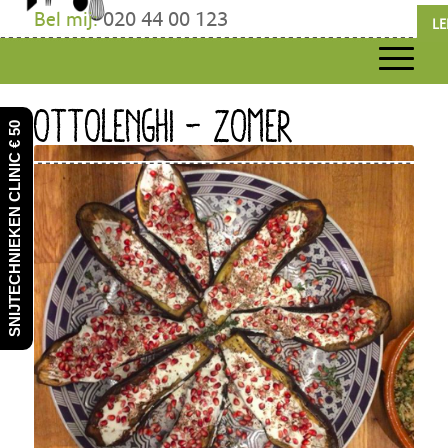
Bel mij:
020 44 00 123
LE
OTTOLENGHI – ZOMER
SNIJTECHNIEKEN CLINIC € 50