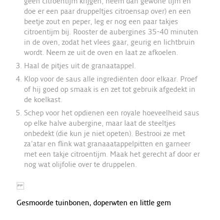
geen citroentijm krijgen, neem dan gewone tijm en
doe er een paar druppeltjes citroensap over) en een
beetje zout en peper, leg er nog een paar takjes
citroentijm bij. Rooster de aubergines 35-40 minuten
in de oven, zodat het vlees gaar, geurig en lichtbruin
wordt. Neem ze uit de oven en laat ze afkoelen.
Haal de pitjes uit de granaatappel.
Klop voor de saus alle ingrediënten door elkaar. Proef
of hij goed op smaak is en zet tot gebruik afgedekt in
de koelkast.
Schep voor het opdienen een royale hoeveelheid saus
op elke halve aubergine, maar laat de steeltjes
onbedekt (die kun je niet opeten). Bestrooi ze met
za’atar en flink wat granaaatappelpitten en garneer
met een takje citroentijm. Maak het gerecht af door er
nog wat olijfolie over te druppelen.
Gesmoorde tuinbonen, doperwten en little gem