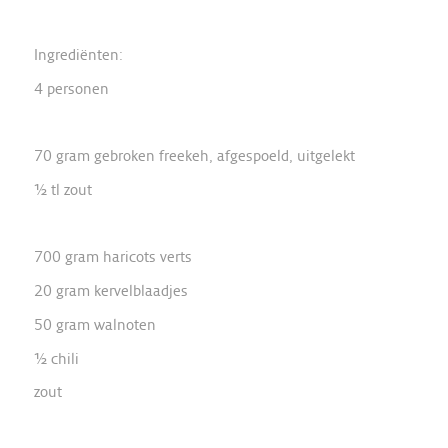
Ingrediënten:
4 personen
70 gram gebroken freekeh, afgespoeld, uitgelekt
½ tl zout
700 gram haricots verts
20 gram kervelblaadjes
50 gram walnoten
½ chili
zout