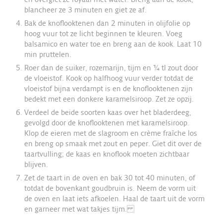
blancheer ze 3 minuten en giet ze af.
Bak de knoflooktenen dan 2 minuten in olijfolie op
hoog vuur tot ze licht beginnen te kleuren. Voeg
balsamico en water toe en breng aan de kook. Laat 10
min pruttelen.
Roer dan de suiker, rozemarijn, tijm en ¼ tl zout door
de vloeistof. Kook op halfhoog vuur verder totdat de
vloeistof bijna verdampt is en de knoflooktenen zijn
bedekt met een donkere karamelsiroop. Zet ze opzij.
Verdeel de beide soorten kaas over het bladerdeeg,
gevolgd door de knoflooktenen met karamelsiroop.
Klop de eieren met de slagroom en crème fraîche los
en breng op smaak met zout en peper. Giet dit over de
taartvulling; de kaas en knoflook moeten zichtbaar
blijven.
Zet de taart in de oven en bak 30 tot 40 minuten, of
totdat de bovenkant goudbruin is. Neem de vorm uit
de oven en laat iets afkoelen. Haal de taart uit de vorm
en garneer met wat takjes tijm.