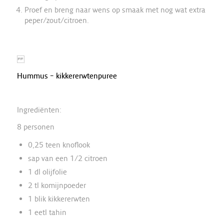
Proef en breng naar wens op smaak met nog wat extra
peper/zout/citroen.
Hummus – kikkererwtenpuree
Ingrediënten:
8 personen
0,25 teen knoflook
sap van een 1/2 citroen
1 dl olijfolie
2 tl komijnpoeder
1 blik kikkererwten
1 eetl tahin