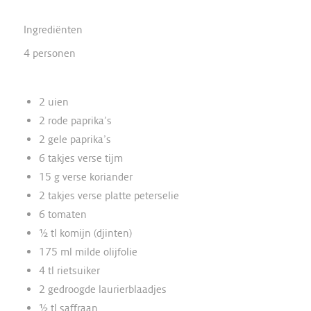
Ingrediënten
4 personen
2 uien
2 rode paprika’s
2 gele paprika’s
6 takjes verse tijm
15 g verse koriander
2 takjes verse platte peterselie
6 tomaten
½ tl komijn (djinten)
175 ml milde olijfolie
4 tl rietsuiker
2 gedroogde laurierblaadjes
½ tl saffraan