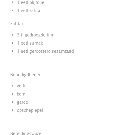
1 eetl olijfolie
1 eetl zahtar
Zahtar
3 tl gedroogde tijm
1 eetl sumak
1 eetl geroosterd sesamzaad
Benodigdheden:
vork
kom
garde
opscheplepel
Bereidingswijze: