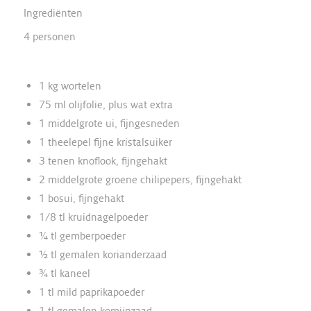
Ingrediënten
4 personen
1 kg wortelen
75 ml olijfolie, plus wat extra
1 middelgrote ui, fijngesneden
1 theelepel fijne kristalsuiker
3 tenen knoflook, fijngehakt
2 middelgrote groene chilipepers, fijngehakt
1 bosui, fijngehakt
1/8 tl kruidnagelpoeder
¼ tl gemberpoeder
½ tl gemalen korianderzaad
¾ tl kaneel
1 tl mild paprikapoeder
1 tl gemalen komijnzaad