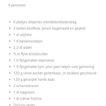
4 personen
6 plakjes diepvries roomboterbladerdeeg
3 bollen knoflook, tenen losgehaald en gepeld
1 el olijfolie
1 tl balsamicoazijn
2,2 dl water
¾ el fijne kristalsuiker
1 tl fijngehakte rozemarijn
1 tl fijngehakte tijm, plus paar takjes voor garnering
120 g verse zachte geitenkaas, in stukken gescheurd
120 g geraspte harde kaas
2 scharreleieren
1 dl slagroom
1 dl crème fraîche
Zout en peper