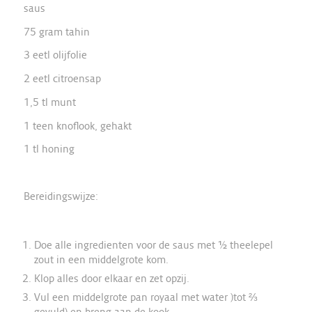
saus
75 gram tahin
3 eetl olijfolie
2 eetl citroensap
1,5 tl munt
1 teen knoflook, gehakt
1 tl honing
Bereidingswijze:
Doe alle ingredienten voor de saus met ½ theelepel
zout in een middelgrote kom.
Klop alles door elkaar en zet opzij.
Vul een middelgrote pan royaal met water )tot ⅔
gevuld) en breng aan de kook.