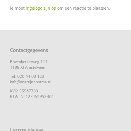
Je moet
ingelogd zijn op
om een reactie te plaatsen.
Contactgegevens
Bovenkerkerweg 114
1188 XJ Amstelveen
Tel: 020 44 00 123
info@martijnpostma.nl
KVK: 55567789
BTW: NL127452953B01
Laatste nieuws