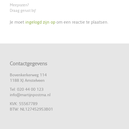
Meepraten?
Draag gerust bij!
Je moet
ingelogd zijn op
om een reactie te plaatsen.
Contactgegevens
Bovenkerkerweg 114
1188 XJ Amstelveen
Tel: 020 44 00 123
info@martijnpostma.nl
KVK: 55567789
BTW: NL127452953B01