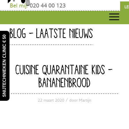
Bel mij:
020 44 00 123
LE
BLOG - LAATSTE NIEUWS
SNIJTECHNIEKEN CLINIC € 50
CUISINE QUARANTAINE KIDS –
BANANENBROOD
/
22 maart 2020
door
Martijn