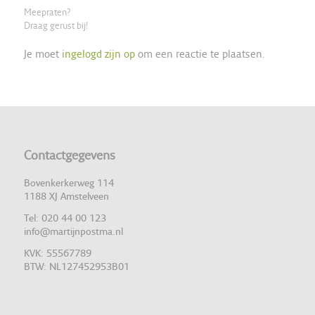
Meepraten?
Draag gerust bij!
Je moet
ingelogd zijn op
om een reactie te plaatsen.
Contactgegevens
Bovenkerkerweg 114
1188 XJ Amstelveen
Tel: 020 44 00 123
info@martijnpostma.nl
KVK: 55567789
BTW: NL127452953B01