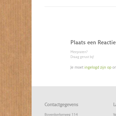
Plaats een Reactie
Meepraten?
Draag gerust bij!
Je moet
ingelogd zijn op
om
Contactgegevens
L
Bovenkerkerweg 114
W