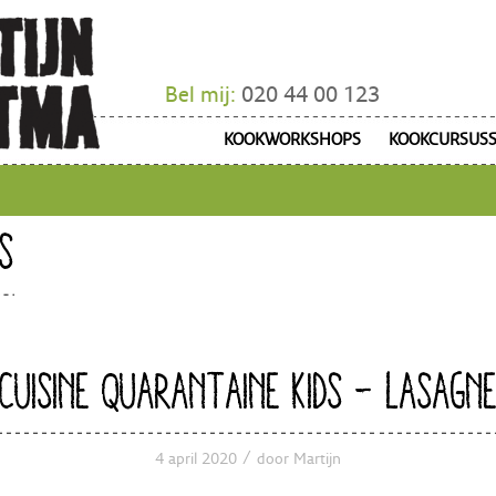
Bel mij:
020 44 00 123
KOOKWORKSHOPS
KOOKCURSUS
S
CUISINE QUARANTAINE KIDS – LASAGN
/
4 april 2020
door
Martijn