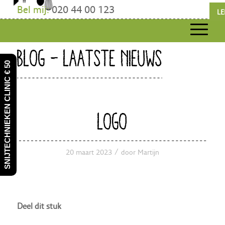
Bel mij:
020 44 00 123
LE
BLOG - LAATSTE NIEUWS
SNIJTECHNIEKEN CLINIC € 50
LOGO
/
20 maart 2023
door
Martijn
Deel dit stuk