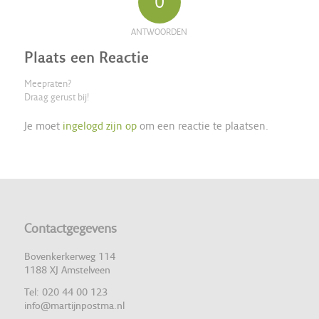
0
ANTWOORDEN
Plaats een Reactie
Meepraten?
Draag gerust bij!
Je moet
ingelogd zijn op
om een reactie te plaatsen.
Contactgegevens
Bovenkerkerweg 114
1188 XJ Amstelveen
Tel: 020 44 00 123
info@martijnpostma.nl