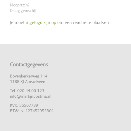
Meepraten?
Draag gerust bij!
Je moet
ingelogd zijn op
om een reactie te plaatsen.
Contactgegevens
Bovenkerkerweg 114
1188 XJ Amstelveen
Tel: 020 44 00 123
info@martijnpostma.nl
KVK: 55567789
BTW: NL127452953B01