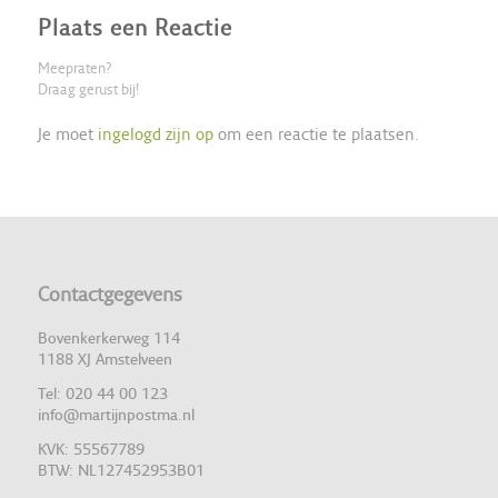
Plaats een Reactie
Meepraten?
Draag gerust bij!
Je moet
ingelogd zijn op
om een reactie te plaatsen.
Contactgegevens
Bovenkerkerweg 114
1188 XJ Amstelveen
Tel: 020 44 00 123
info@martijnpostma.nl
KVK: 55567789
BTW: NL127452953B01