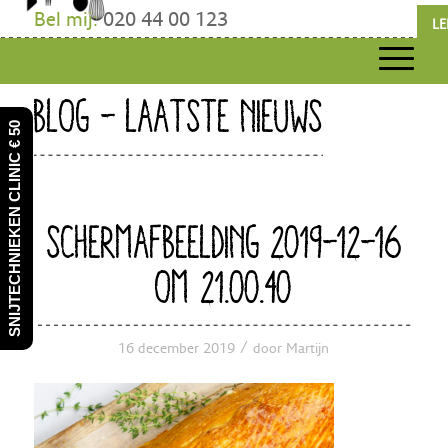
Bel mij:
020 44 00 123
LE
BLOG - LAATSTE NIEUWS
SNIJTECHNIEKEN CLINIC € 50
SCHERMAFBEELDING 2019-12-16
OM 21.00.40
/
16 december 2019
door
Martijn