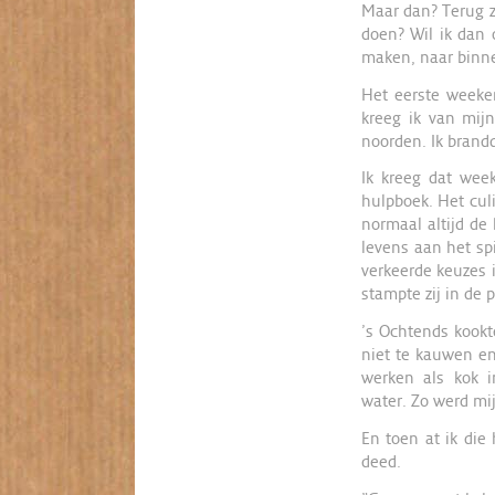
Maar dan? Terug za
doen? Wil ik dan 
maken, naar binne
Het eerste weeken
kreeg ik van mij
noorden. Ik brandd
Ik kreeg dat week
hulpboek. Het culi
normaal altijd de 
levens aan het spi
verkeerde keuzes i
stampte zij in de 
’s Ochtends kookt
niet te kauwen en
werken als kok i
water. Zo werd mij
En toen at ik die 
deed.