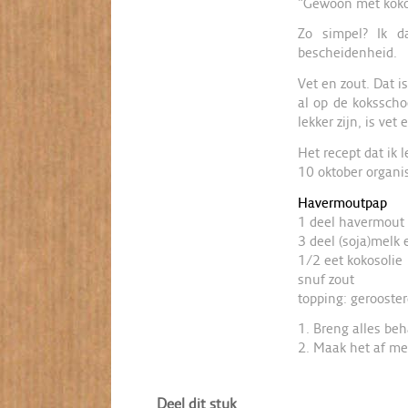
”Gewoon met kokos
Zo simpel? Ik d
bescheidenheid.
Vet en zout. Dat i
al op de koksschoo
lekker zijn, is vet
Het recept dat ik 
10 oktober organi
Havermoutpap
1 deel havermout
3 deel (soja)melk 
1/2 eet kokosolie
snuf zout
topping: gerooste
1. Breng alles be
2. Maak het af me
Deel dit stuk