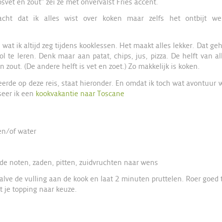
vet en zout” zei ze met onvervalst Fries accent.
acht dat ik alles wist over koken maar zelfs het ontbijt w
s wat ik altijd zeg tijdens kooklessen. Het maakt alles lekker. Dat ge
l te leren. Denk maar aan patat, chips, jus, pizza. De helft van a
 en zout. (De andere helft is vet en zoet.) Zo makkelijk is koken.
leerde op deze reis, staat hieronder. En omdat ik toch wat avontuur wi
seer ik een
kookvakantie naar Toscane
en/of water
rde noten, zaden, pitten, zuidvruchten naar wens
halve de vulling aan de kook en laat 2 minuten pruttelen. Roer goed
t je topping naar keuze.