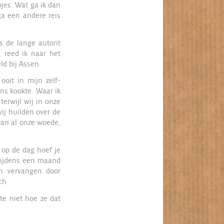
bjes. Wat ga ik dan
ga een andere reis
s de lange autorit
 reed ik naar het
ld bij Assen.
ooit in mijn zelf-
ons kookte. Waar ik
terwijl wij in onze
wij huilden over de
 van al onze woede,
 op de dag hoef je
 tijdens een maand
on vervangen door
ch
pte niet hoe ze dat