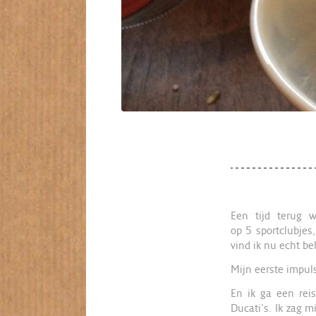
Een tijd terug 
op 5 sportclubjes,
vind ik nu echt be
Mijn eerste impul
En ik ga een rei
Ducati’s. Ik zag m