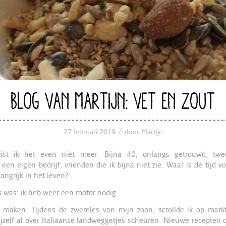
BLOG VAN MARTIJN: VET EN ZOUT
/
27 februari 2019
door
Martijn
wist ik het even niet meer. Bijna 40, onlangs getrouwd, twe
 een eigen bedrijf, vrienden die ik bijna niet zie. Waar is de tijd v
langrijk in het leven?
s was: ik heb weer een motor nodig.
s maken. Tijdens de zwemles van mijn zoon, scrollde ik op markt
ijzelf al over Italiaanse landweggetjes scheuren. Nieuwe recepten 