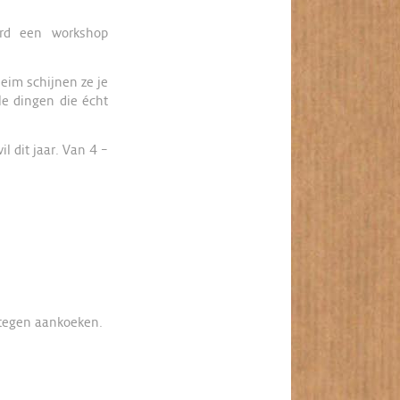
erd een workshop
heim schijnen ze je
lle dingen die écht
l dit jaar. Van 4 –
 tegen aankoeken.