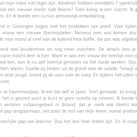
l mijn inbox niet leger zijn. Kinderen hebben inmiddels 7 sportclu
ook een nieuwe snelle rode Boerin? Toen kreeg ik een inzicht. Ik 
n. En ik boekte een cursus persoonlijk ontwikkeling.
d in Groningen begon met het ontdekken van jezelf. Voor tijden
n vrouw een nieuwe thermosbeker. Nerveus over wat komen zou,
e mijn mond al snel aan de kokend hete koffie, die pas was afgekoe
end veel kruidenthee en nog meer inzichten. De details lees je 
naire inzicht deel ik hier. Want er was een vrouw die heerlijk voor 
kok ben, kon ik nu zelf heerlijk genieten na het harde werken. Dus 
tten waren, haalde zij bietjes uit de grond voor de salade. Terwijl 
n onze jeugd, sneed zij de uien voor de soep. En tijdens het uiten
puree.
e ze havermoutpap. Ik eet dat zelf al jaren. Snel gemaakt, zo vroeg
 het is gezond want je kunt er geen nutella op smeren. Ik leerde
n verlaten vulkaangebied in IJsland, dat je melk ook (deels) k
n pap langzaamaan, net zoals de rest van mijn leven, vooral praktis
heerlijke pap van Jeanine. Dus het kon heel lekker zijn. En ik sna