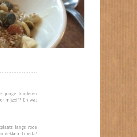
e jonge kinderen
oor mijzelf? En wat
plaats langs rode
ontdekken. Liberta!