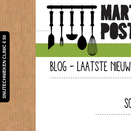
SNIJTECHNIEKEN CLINIC € 50
BLOG - LAATSTE NIEUW
S