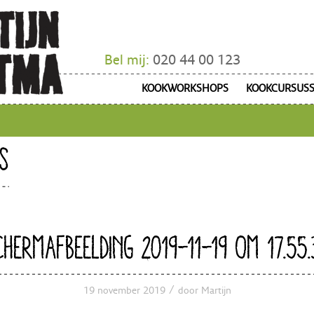
Bel mij:
020 44 00 123
KOOKWORKSHOPS
KOOKCURSUS
S
CHERMAFBEELDING 2019-11-19 OM 17.55.
/
19 november 2019
door
Martijn