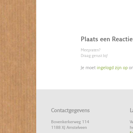
Plaats een Reactie
Meepraten?
Draag gerust bij!
Je moet
ingelogd zijn op
om
Contactgegevens
L
Bovenkerkerweg 114
W
1188 XJ Amstelveen
h
F