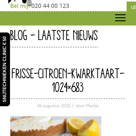
Bel mij:
020 44 00 123
LE
BLOG - LAATSTE NIEUWS
SNIJTECHNIEKEN CLINIC € 50
FRISSE-CITROEN-KWARKTAART-
1024×683
/
26 augustus 2020
door
Martijn