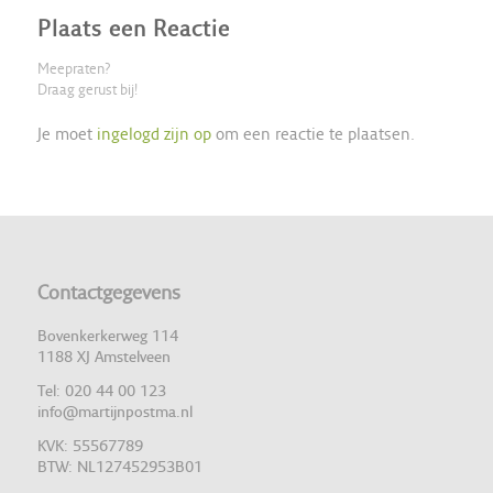
Plaats een Reactie
Meepraten?
Draag gerust bij!
Je moet
ingelogd zijn op
om een reactie te plaatsen.
Contactgegevens
Bovenkerkerweg 114
1188 XJ Amstelveen
Tel: 020 44 00 123
info@martijnpostma.nl
KVK: 55567789
BTW: NL127452953B01