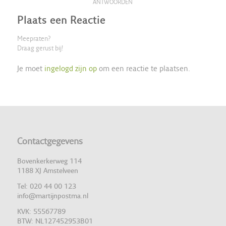
ANTWOORDEN
Plaats een Reactie
Meepraten?
Draag gerust bij!
Je moet
ingelogd zijn op
om een reactie te plaatsen.
Contactgegevens
Bovenkerkerweg 114
1188 XJ Amstelveen
Tel: 020 44 00 123
info@martijnpostma.nl
KVK: 55567789
BTW: NL127452953B01