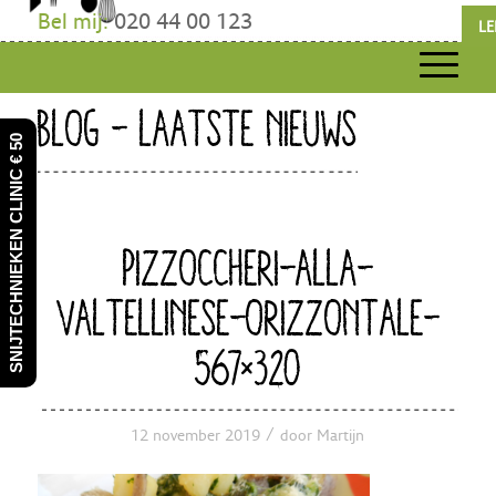
Bel mij:
020 44 00 123
LE
BLOG - LAATSTE NIEUWS
SNIJTECHNIEKEN CLINIC € 50
PIZZOCCHERI-ALLA-
VALTELLINESE-ORIZZONTALE-
567×320
/
12 november 2019
door
Martijn