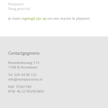
Meepraten?
Draag gerust bij!
Je moet
ingelogd zijn op
om een reactie te plaatsen.
Contactgegevens
Bovenkerkerweg 114
1188 XJ Amstelveen
Tel: 020 44 00 123
info@martijnpostma.nl
KVK: 55567789
BTW: NL127452953B01