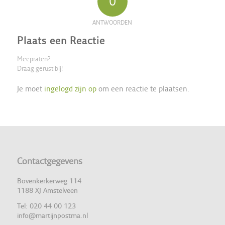
0
ANTWOORDEN
Plaats een Reactie
Meepraten?
Draag gerust bij!
Je moet
ingelogd zijn op
om een reactie te plaatsen.
Contactgegevens
Bovenkerkerweg 114
1188 XJ Amstelveen
Tel: 020 44 00 123
info@martijnpostma.nl