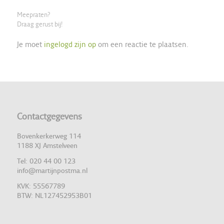
Meepraten?
Draag gerust bij!
Je moet
ingelogd zijn op
om een reactie te plaatsen.
Contactgegevens
Bovenkerkerweg 114
1188 XJ Amstelveen
Tel: 020 44 00 123
info@martijnpostma.nl
KVK: 55567789
BTW: NL127452953B01