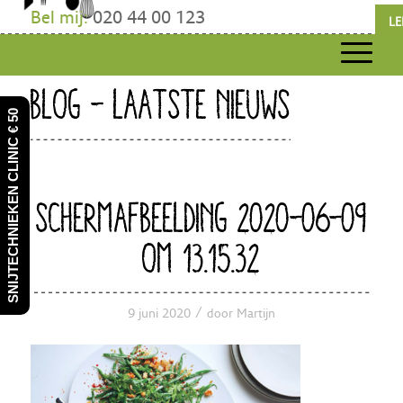
Bel mij:
020 44 00 123
LE
BLOG - LAATSTE NIEUWS
SNIJTECHNIEKEN CLINIC € 50
SCHERMAFBEELDING 2020-06-09
OM 13.15.32
/
9 juni 2020
door
Martijn