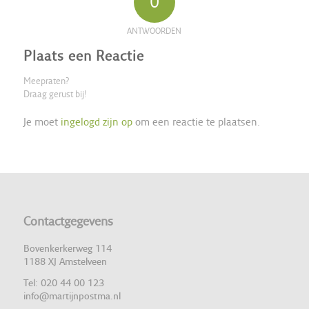
0
ANTWOORDEN
Plaats een Reactie
Meepraten?
Draag gerust bij!
Je moet
ingelogd zijn op
om een reactie te plaatsen.
Contactgegevens
Bovenkerkerweg 114
1188 XJ Amstelveen
Tel: 020 44 00 123
info@martijnpostma.nl