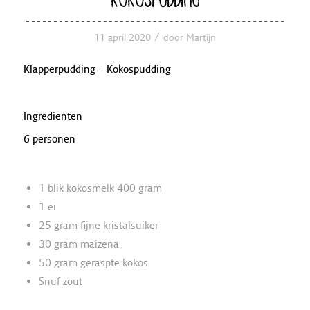
/
11 april 2020
door
Martijn
Klapperpudding – Kokospudding
Ingrediënten
6 personen
1 blik kokosmelk 400 gram
1 ei
25 gram fijne kristalsuiker
30 gram maizena
50 gram geraspte kokos
Snuf zout