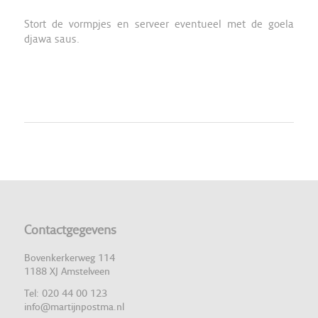
Stort de vormpjes en serveer eventueel met de goela
djawa saus.
Contactgegevens
Bovenkerkerweg 114
1188 XJ Amstelveen
Tel: 020 44 00 123
info@martijnpostma.nl