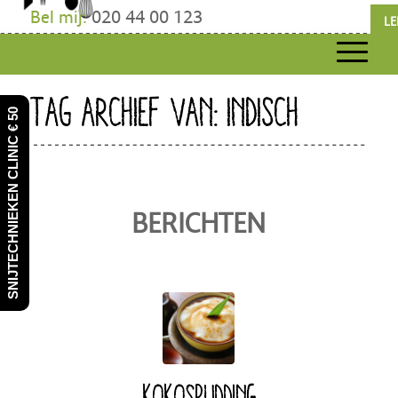
Bel mij:
020 44 00 123
LE
TAG ARCHIEF VAN: INDISCH
SNIJTECHNIEKEN CLINIC € 50
BERICHTEN
KOKOSPUDDING