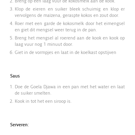
Breng op een laag vuur de kokosmelk aan de kook.
Klop de eieren en suiker bleek schuimig en klop er
vervolgens de maïzena, geraspte kokos en zout door.
Roer met een garde de kokosmelk door het eimengsel
en giet dit mengsel weer terug in de pan.
Breng het mengsel al roerend aan de kook en kook op
laag vuur nog 1 minuut door.
Giet in de vormpjes en laat in de koelkast opstijven
Saus
Doe de Goela Djawa in een pan met het water en laat
de suiker smelten.
Kook in tot het een siroop is.
Serveren: