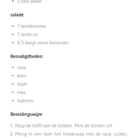
2 eetl water
salade
1 komkommer
1 lente-ui
0,5 bosje verse koriander
Benodigdheden:
rasp
kom
lepel
mes
hakmes
Bereidingswijze:
Rasp de helft van de limoen. Pers de limoen uit.
Meng in een kom het limoensap met de rasp, suiker,