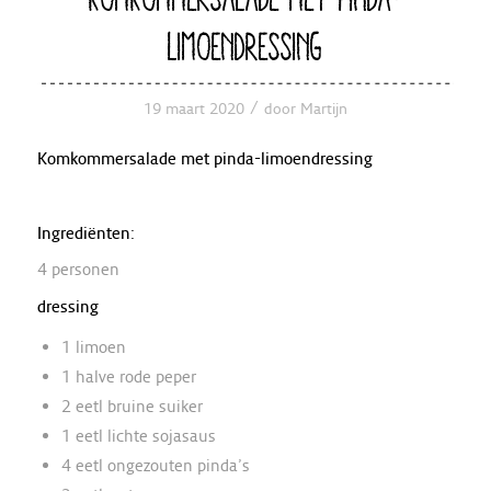
LIMOENDRESSING
/
19 maart 2020
door
Martijn
Komkommersalade met pinda-limoendressing
Ingrediënten:
4 personen
dressing
1 limoen
1 halve rode peper
2 eetl bruine suiker
1 eetl lichte sojasaus
4 eetl ongezouten pinda’s