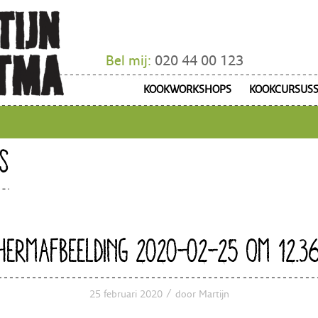
Bel mij:
020 44 00 123
KOOKWORKSHOPS
KOOKCURSUS
S
HERMAFBEELDING 2020-02-25 OM 12.36
/
25 februari 2020
door
Martijn