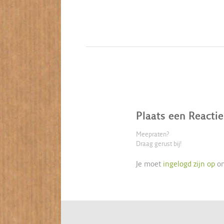
Plaats een Reactie
Meepraten?
Draag gerust bij!
Je moet
ingelogd zijn op
om