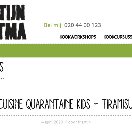
Bel mij:
020 44 00 123
KOOKWORKSHOPS
KOOKCURSUS
S
CUISINE QUARANTAINE KIDS – TIRAMIS
/
4 april 2020
door
Martijn