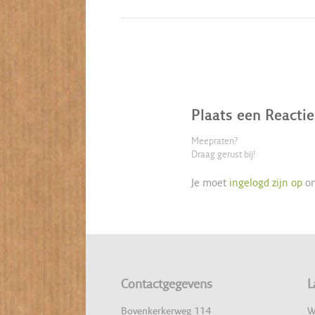
Plaats een Reactie
Meepraten?
Draag gerust bij!
Je moet
ingelogd zijn op
om
Contactgegevens
L
Bovenkerkerweg 114
W