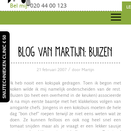
Bel mij:
020 44 00 123
LE
SNIJTECHNIEKEN CLINIC € 50
BLOG VAN MARTIJN: BUIZEN
/
21 februari 2007
door
Martijn
Ik heb nooit een kokspak gedragen. Toen ik begon met
koken wilde ik mij namelijk onderscheiden van de rest.
Buizen (zo heet een overhemd in de keuken) associeerde
ik na mijn eerste baantje met het klakkeloos volgen van
arrogante chefs. Jongens in een koksbuis moeten de hele
dag “bon chef” roepen terwijl ze niet eens weten wat ze
doen. Ze kunnen feilloos en ook nog heel snel een
tomaat snijden maar als je vraagt er een lekker sausje