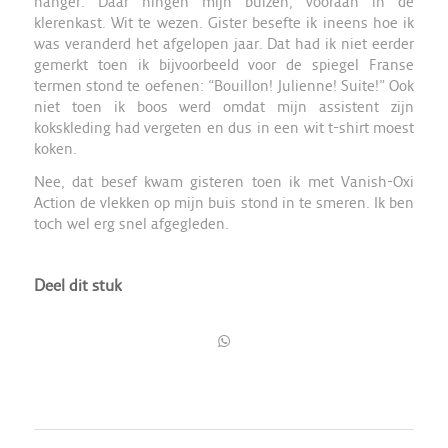
hanger. Daar hingen mijn buizen, vooraan in de
klerenkast. Wit te wezen. Gister besefte ik ineens hoe ik
was veranderd het afgelopen jaar. Dat had ik niet eerder
gemerkt toen ik bijvoorbeeld voor de spiegel Franse
termen stond te oefenen: “Bouillon! Julienne! Suite!” Ook
niet toen ik boos werd omdat mijn assistent zijn
kokskleding had vergeten en dus in een wit t-shirt moest
koken.
Nee, dat besef kwam gisteren toen ik met Vanish-Oxi
Action de vlekken op mijn buis stond in te smeren. Ik ben
toch wel erg snel afgegleden.
Deel dit stuk