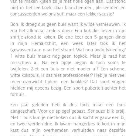
van te maken kijken ze je met holle ogen aan. Dat stond
niet in het leerboek; daar blancheerden, plisseerden en
concasseerden we ons suf, maar een lekker sausje?
Bon. Ik droeg dus geen buis want ik wilde vernieuwen. Ik
zou het allemaal anders doen. Een kok die liever in zijn
shirtje stond te koken. De ene keer een 5 gangen diner
in mijn Hema-tshirt, een week later trok ik het
(gewassen) aan naar het strand. Wat nou bedrijfskleding?
1 witte buis maakt nog geen topkok. Maar je raad het
misschien al. Na een tijdje begon ik toch soms te
twijfelen. Ziet een buis er niet mooier ui? Een schone,
witte koksbuis, is dat niet professioneler? Heb je niet veel
meer overwicht tijdens een kookles? Dat soort vragen
hielden mij opeens bezig. Een soort puberteit achter het
fornuis.
Een jaar geleden heb ik dus toch maar een buis
aangeschaft. Voor de spiegel gepast. Serieuze blik erbij.
Met 1 buis kun je niet koken dus ik kocht er gauw een bij
en twee werden drie. Ik kwam hangertjes te kort in mijn
kast dus mijn overhemden verhuisden naar dezelfde