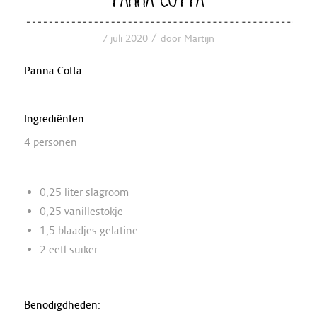
/
7 juli 2020
door
Martijn
Panna Cotta
Ingrediënten:
4 personen
0,25 liter slagroom
0,25 vanillestokje
1,5 blaadjes gelatine
2 eetl suiker
Benodigdheden: