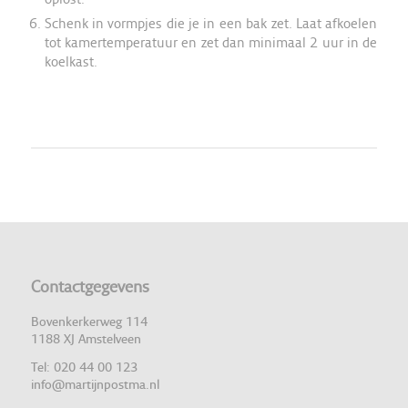
Schenk in vormpjes die je in een bak zet. Laat afkoelen
tot kamertemperatuur en zet dan minimaal 2 uur in de
koelkast.
Contactgegevens
Bovenkerkerweg 114
1188 XJ Amstelveen
Tel: 020 44 00 123
info@martijnpostma.nl