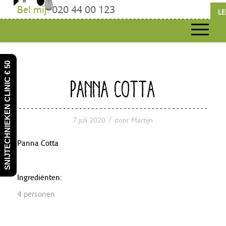
Bel mij:
020 44 00 123
LE
SNIJTECHNIEKEN CLINIC € 50
PANNA COTTA
/
7 juli 2020
door
Martijn
Panna Cotta
Ingrediënten:
4 personen