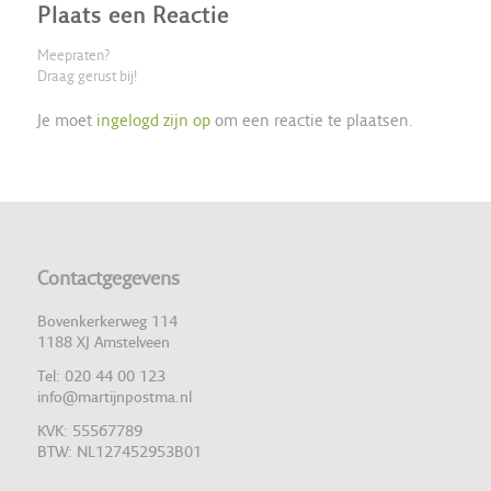
Plaats een Reactie
Meepraten?
Draag gerust bij!
Je moet
ingelogd zijn op
om een reactie te plaatsen.
Contactgegevens
Bovenkerkerweg 114
1188 XJ Amstelveen
Tel: 020 44 00 123
info@martijnpostma.nl
KVK: 55567789
BTW: NL127452953B01