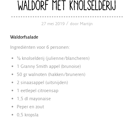
WALDORF MET KNOLSELDERIJ
/
27 mei 2019
door
Martijn
Waldorfsalade
Ingrediënten voor 6 personen:
½ knolselderij (julienne/blancheren)
1 Granny Smith appel (brunoise)
50 gr walnoten (hakken/bruneren)
2 sinaasappel (uitsnijden)
1 eetlepel citroensap
1,5 dl mayonaise
Peper en zout
0,5 kropsla