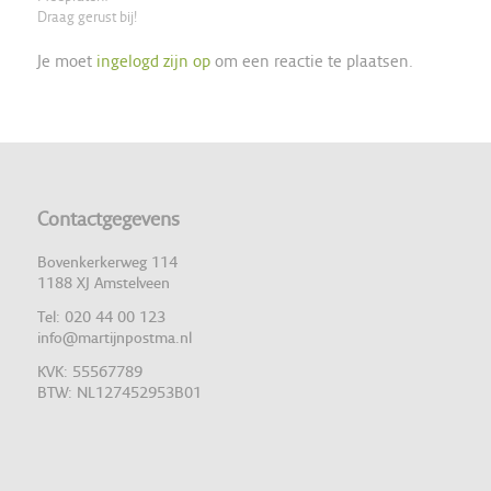
Draag gerust bij!
Je moet
ingelogd zijn op
om een reactie te plaatsen.
Contactgegevens
Bovenkerkerweg 114
1188 XJ Amstelveen
Tel: 020 44 00 123
info@martijnpostma.nl
KVK: 55567789
BTW: NL127452953B01