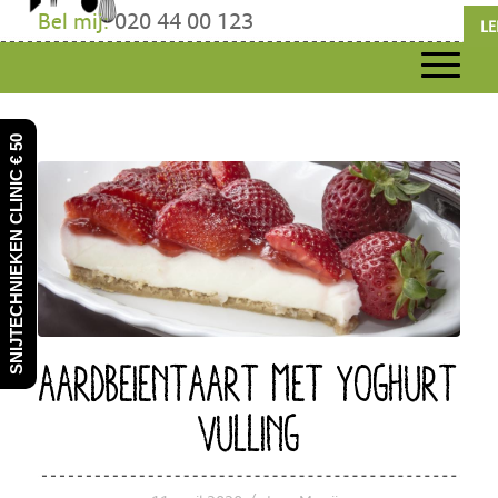
Bel mij:
020 44 00 123
LE
SNIJTECHNIEKEN CLINIC € 50
AARDBEIENTAART MET YOGHURT
VULLING