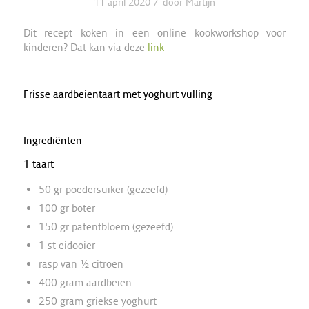
/
11 april 2020
door
Martijn
Dit recept koken in een online kookworkshop voor
kinderen? Dat kan via deze
link
Frisse aardbeientaart met yoghurt vulling
Ingrediënten
1 taart
50 gr poedersuiker (gezeefd)
100 gr boter
150 gr patentbloem (gezeefd)
1 st eidooier
rasp van ½ citroen
400 gram aardbeien
250 gram griekse yoghurt