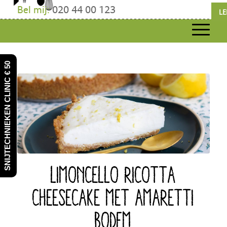
Bel mij:
020 44 00 123
LE
SNIJTECHNIEKEN CLINIC € 50
LIMONCELLO RICOTTA
CHEESECAKE MET AMARETTI
BODEM