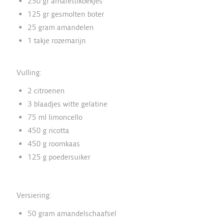
250 gr amarettikoekjes
125 gr gesmolten boter
25 gram amandelen
1 takje rozemarijn
Vulling:
2 citroenen
3 blaadjes witte gelatine
75 ml
limon
cello
450 g ricotta
450 g roomkaas
125 g poedersuiker
Versiering:
50 gram amandelschaafsel