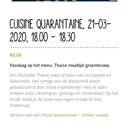
CUISINE QUARANTAINE, 21-03-
2020, 18.00 – 18.30
€
0.00
Vandaag op het menu: Thaise maaltijd-groentesoep
Een klassieke Thaise soep op basis van currypasta en
kokosmelk. Het romige van de kokosmelk wordt
gebalanceerd door frisse ingredienten mee te laten
trekken zoals citroengras, galanga en limoenblad. Op het
einde maak je de soep naar eigen smaak af met
limoensap.
Serveer met een
frisse komkommer – limoen salade.