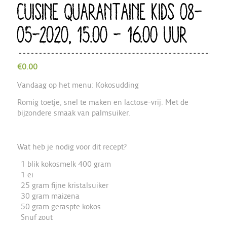
CUISINE QUARANTAINE KIDS 08-
05-2020, 15.00 – 16.00 UUR
€
0.00
Vandaag op het menu: Kokosudding
Romig toetje, snel te maken en lactose-vrij. Met de
bijzondere smaak van palmsuiker.
Wat heb je nodig voor dit recept?
1 blik kokosmelk 400 gram
1 ei
25 gram fijne kristalsuiker
30 gram maizena
50 gram geraspte kokos
Snuf zout