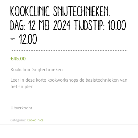
KOOKCLINIC SNIJTECHNIEKEN.
DAG: 12 MEI 2024 TIJDSTIP: 10.00
– 12.00
€
45.00
Kookclinic Snijtechnieken.
Leer in deze korte kookworkshops de basistechnieken van
het snijden.
Uitverkocht
Categorie:
Kookclinics