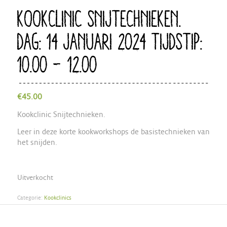
KOOKCLINIC SNIJTECHNIEKEN.
DAG: 14 JANUARI 2024 TIJDSTIP:
10.00 – 12.00
€
45.00
Kookclinic Snijtechnieken.
Leer in deze korte kookworkshops de basistechnieken van
het snijden.
Uitverkocht
Categorie:
Kookclinics