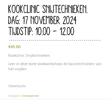
KOOKCLINIC SNIJTECHNIEKEN.
DAG: 17 NOVEMBER 2024
TIJDSTIP: 10.00 – 12.00
€
45.00
Kookclinic Snijtechnieken.
Leer in deze korte kookworkshops de basistechnieken van
het snijden.
Uitverkocht
Categorie:
Uncategorized