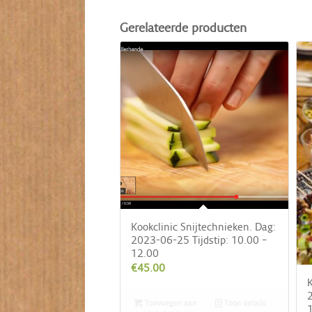
Gerelateerde producten
Kookclinic Snijtechnieken. Dag:
2023-06-25 Tijdstip: 10.00 –
12.00
€
45.00
K
2
Toevoegen aan
Toon details
1