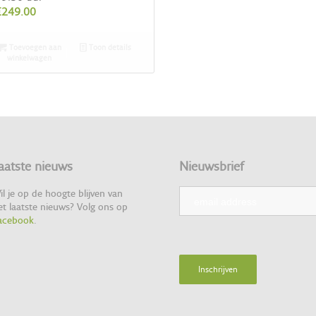
€
249.00
Toevoegen aan
Toon details
winkelwagen
aatste nieuws
Nieuwsbrief
il je op de hoogte blijven van
et laatste nieuws? Volg ons op
acebook
.