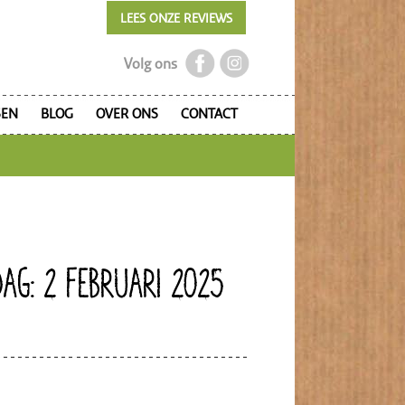
LEES ONZE REVIEWS
Volg ons
SEN
BLOG
OVER ONS
CONTACT
DAG: 2 FEBRUARI 2025