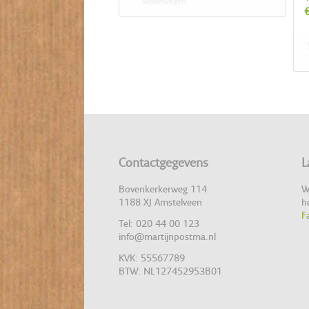
winkelwagen
Contactgegevens
L
Bovenkerkerweg 114
W
1188 XJ Amstelveen
h
F
Tel: 020 44 00 123
info@martijnpostma.nl
KVK: 55567789
BTW: NL127452953B01