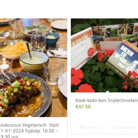
Kook-kado-bon Snijtechnieken
€
47.50
ookcursus Vegetarisch. Start:
Lees verder
Toon details
1-01-2024 Tijdstip: 16.00 –
9.30 uur