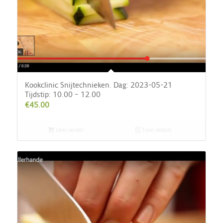
Kookclinic Snijtechnieken. Dag: 2023-05-21
Tijdstip: 10.00 – 12.00
€
45.00
Lees verder
Toon details