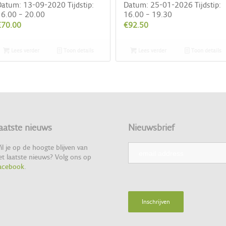
atum: 13-09-2020 Tijdstip:
Datum: 25-01-2026 Tijdstip:
6.00 – 20.00
16.00 – 19.30
€
70.00
€
92.50
Lees verder
Toon details
Lees verder
Toon details
aatste nieuws
Nieuwsbrief
il je op de hoogte blijven van
et laatste nieuws? Volg ons op
acebook
.