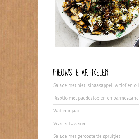
NIEUWSTE ARTIKELEN
Salade met biet, sinaasappel, witlof en ol
Risotto met paddestoelen en parmezaanc
Wat een jaar…
Viva la Toscana
Salade met geroosterde spruitjes