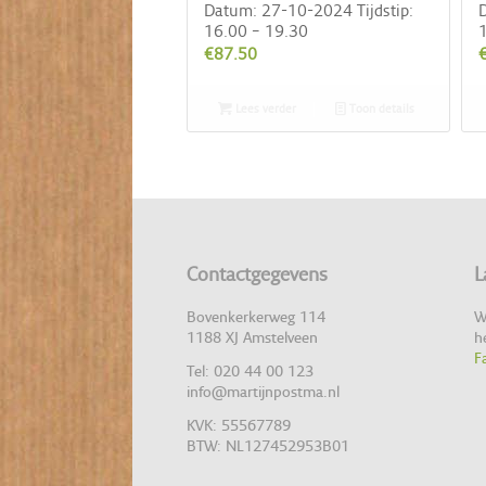
Datum: 27-10-2024 Tijdstip:
D
16.00 – 19.30
1
€
87.50
Lees verder
Toon details
Contactgegevens
L
Bovenkerkerweg 114
W
1188 XJ Amstelveen
h
F
Tel: 020 44 00 123
info@martijnpostma.nl
KVK: 55567789
BTW: NL127452953B01