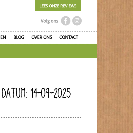
LEES ONZE REVIEWS
Volg ons
SEN
BLOG
OVER ONS
CONTACT
 DATUM: 14-09-2025